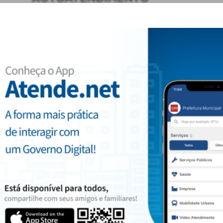
ACESSO RÁPIDO
Acesso à Informação
Cidadão
Diário Oficial
Transparência
CONTATOS
(05) 13742-1098
administracao@sobradinho-rs.com.br
2026 - IPM Sistemas Ltda. Todos os Direitos Reservados.
Termos de Uso
|
Política de Privacidade