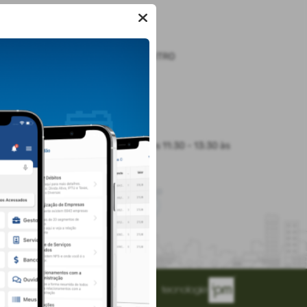
LOCALIZAÇÃO
RUA GENERAL OSORIO, Nº 200, CENTRO
Sobradinho/
CEP: 96.900-000
Abrir no Mapa
HORÁRIO DE ATENDIMENTO
Segunda-feira a Sexta-feira
8:00 às 11:30 - 13:30 às
17:00